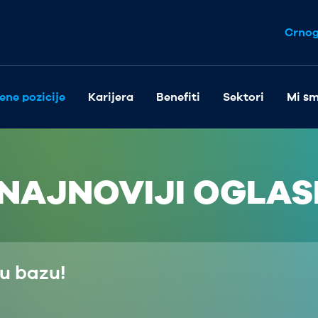
Crnog
ene pozicije
Karijera
Benefiti
Sektori
Mi sm
NAJNOVIJI OGLAS
šu bazu!