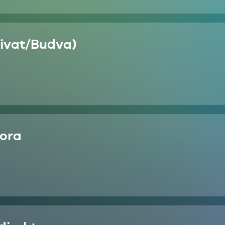
Tivat/Budva)
Gora