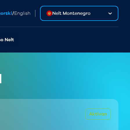
orski
/
English
Nelt Montenegro
o Nelt
I
Aktivan