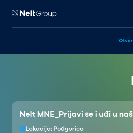
Otvor
Nelt MNE_Prijavi se i uđi u na
Lokacija:
Podgorica