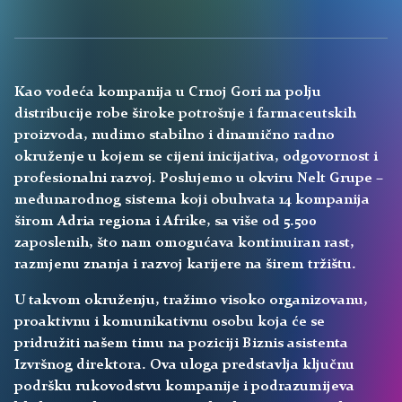
Kao vodeća kompanija u Crnoj Gori na polju
distribucije robe široke potrošnje i farmaceutskih
proizvoda, nudimo stabilno i dinamično radno
okruženje u kojem se cijeni inicijativa, odgovornost i
profesionalni razvoj. Poslujemo u okviru Nelt Grupe –
međunarodnog sistema koji obuhvata 14 kompanija
širom Adria regiona i Afrike, sa više od 5.500
zaposlenih, što nam omogućava kontinuiran rast,
razmjenu znanja i razvoj karijere na širem tržištu.
U takvom okruženju, tražimo visoko organizovanu,
proaktivnu i komunikativnu osobu koja će se
pridružiti našem timu na poziciji Biznis asistenta
Izvršnog direktora. Ova uloga predstavlja ključnu
podršku rukovodstvu kompanije i podrazumijeva